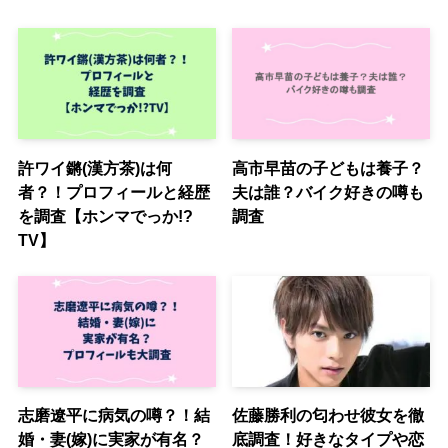
許ワイ鏘(漢方茶)は何
高市早苗の子どもは養子？
者？！プロフィールと経歴
夫は誰？バイク好きの噂も
を調査【ホンマでっか!?
調査
TV】
志磨遼平に病気の噂？！結
佐藤勝利の匂わせ彼女を徹
婚・妻(嫁)に実家が有名？
底調査！好きなタイプや恋