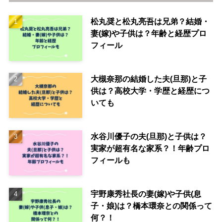
松丸奨と松丸亮吾は兄弟？結婚・
妻(嫁)や子供は？年齢と経歴プロ
フィール
大槻奈那の結婚した夫(旦那)と子
供は？高校大学・学歴と経歴につ
いても
水谷川優子の夫(旦那)と子供は？
実家が超有名な家系？！年齢プロ
フィールも
宇野康秀社長の妻(嫁)や子供(息
子・娘)は？橋本環奈との関係って
何？！