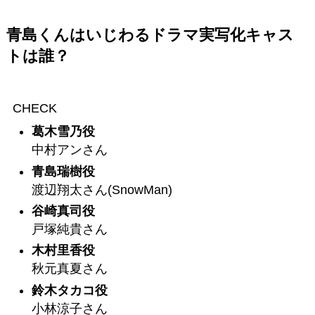
青島くんはいじわるドラマ実写化キャス
トは誰？
CHECK
葛木雪乃役
中村アンさん
青島瑞樹役
渡辺翔太さん(SnowMan)
谷崎真司役
戸塚純貴さん
木村里香役
秋元真夏さん
鈴木タカコ役
小林涼子さん