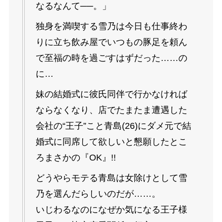
なるなんて──。」
独身を満喫する雪乃は今日も仕事終わ
りに立ち飲み屋でいつもの豚足を頼ん
で至福の時を過ごすはずだった……の
に…
妹の結婚式に彼氏同伴で行かなければ
ならなくなり、店でたまたま遭遇した
会社の“王子”こと青島(26)にダメ元で結
婚式に同席して欲しいと懇願したとこ
ろまさかの『OK』!!
どうやらモテる青島は女除けとして雪
乃を選んだらしいのだが……。
いじわるなのになぜか気になる王子様