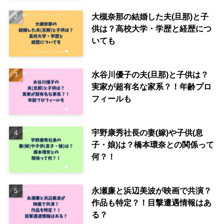
大槻奈那の結婚した夫(旦那)と子
供は？高校大学・学歴と経歴につ
いても
水谷川優子の夫(旦那)と子供は？
実家が超有名な家系？！年齢プロ
フィールも
宇野康秀社長の妻(嫁)や子供(息
子・娘)は？橋本環奈との関係って
何？！
永瀬廉と浜辺美波が映画で共演？
作品も特定？！目撃遭遇情報はあ
る？