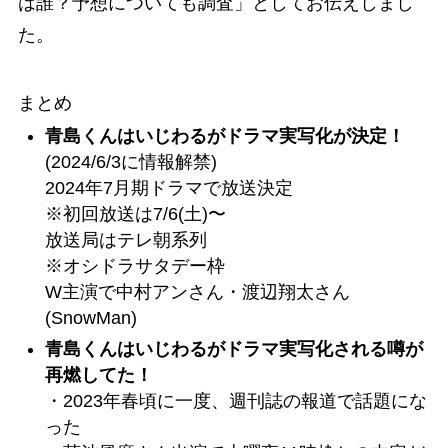
は誰？予想についても調査
」としてお伝えしまし
た。
まとめ
青島くんはいじわるがドラマ実写化が決定！
(2024/6/3に情報解禁)
2024年7月期ドラマで放送決定
※初回放送は7/6(土)〜
放送局はテレ朝系列
※オシドラサタデー枠
W主演で中村アンさん・渡辺翔太さん
(SnowMan)
青島くんはいじわるがドラマ実写化される噂が
再燃してた！
・2023年春頃に一度、週刊誌の報道で話題にな
った