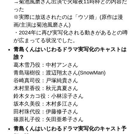
→菊池風磨さん出演で火曜夜11時枠との内容だ
った
※実際に放送されたのは「ウソ婚」(原作は漫
画/主演は菊池風磨さん)
・2024年に再び実写化される動きがあるとの噂
が広まってる状況でした。
青島くんはいじわるドラマ実写化のキャストは
誰？
葛木雪乃役：中村アンさん
青島瑞樹役：渡辺翔太さん(SnowMan)
谷崎真司役：戸塚純貴さん
木村里香役：秋元真夏さん
鈴木タカコ役：小林涼子さん
坂本久美役：木村多江さん
田村珠代役：伊藤修子さん
篠原礼子役：矢田亜希子さん
青島くんはいじわるドラマ実写化のキャスト予