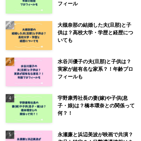
フィール
大槻奈那の結婚した夫(旦那)と子
供は？高校大学・学歴と経歴につ
いても
水谷川優子の夫(旦那)と子供は？
実家が超有名な家系？！年齢プロ
フィールも
宇野康秀社長の妻(嫁)や子供(息
子・娘)は？橋本環奈との関係って
何？！
永瀬廉と浜辺美波が映画で共演？