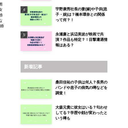
囲
宇野康秀社長の妻(嫁)や子供(息
女
子・娘)は？橋本環奈との関係
婚
って何？！
な
結婚
永瀬廉と浜辺美波が映画で共
演？作品も特定？！目撃遭遇情
報はある？
新着記事
桑田佳祐の子供は何人？長男の
バンドや息子の病気の噂などを
調査！
大森元貴に彼女はいる？匂わせ
してる？学歴や顔が変わったと
いう噂も