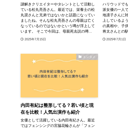
謎解きクリエイターやタレントとして活動し
ハリウッドで
ている松丸亮吾さん。最近では、栄養士の松
派女優の一人
丸奨さんと兄弟ではないかと話題になってい
地凛子さんに
ましたね。そんな松丸亮吾さんの母親は亡く
上しているよ
なっているのではないかという噂が浮上して
の真相や、子
います。 そこで今回は、母親死去説の噂...
将太さんとの馴
2025年7月15日
2025年7月1日
エンタメ
内田有紀は整形してる？若い頃と現
在を比較！人気出演作も紹介
女優として活躍している内田有紀さん。最近
ではフェンシングの宮脇花輪さんが「フェン