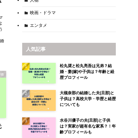
人物
み
映画・ドラマ
マ
よ
エンタメ
う
、
結婚
人気記事
松丸奨と松丸亮吾は兄弟？結
婚・妻(嫁)や子供は？年齢と経
人物
歴プロフィール
大槻奈那の結婚した夫(旦那)と
子供は？高校大学・学歴と経歴
についても
水谷川優子の夫(旦那)と子供
元
は？実家が超有名な家系？！年
齢プロフィールも