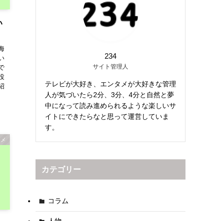
い
！
海
234
い
サイト管理人
で
役
テレビが大好き、エンタメが大好きな管理
紹
人が気づいたら2分、3分、4分と自然と夢
中になって読み進められるような楽しいサ
イトにできたらなと思って運営していま
す。
タメ
カテゴリー
コラム