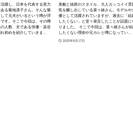
も活躍し、日本を代表する実力
美貌と抜群のスタイル、大人カッコイイ雰
である菊地凛子さん。そんな菊
気を醸し出している菜々緒さん。モデルや
対して元夫がいるという噂が浮
優として活躍されていますが、過去に「結
うです。そこで今回は、その噂
したくない」と堂々発言したことが話題に
供の人数、夫である俳優・染谷
りました。 そこで今回は、菜々緒さんが
れ初めを紹介していきま...
したくない理由や元カレと噂になってい...
2025年6月17日