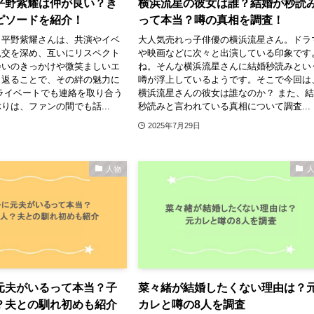
平野紫耀は仲が良い？き
横浜流星の彼女は誰？結婚が秒読
ピソードを紹介！
って本当？噂の真相を調査！
と平野紫耀さんは、共演やイベ
大人気売れっ子俳優の横浜流星さん。ドラ
親交を深め、互いにリスペクト
や映画などに次々と出演している印象です
会いのきっかけや微笑ましいエ
ね。そんな横浜流星さんに結婚秒読みとい
り返ることで、その絆の魅力に
噂が浮上しているようです。そこで今回は
ライベートでも連絡を取り合う
横浜流星さんの彼女は誰なのか？ また、
りは、ファンの間でも話...
秒読みと言われている真相について調査...
2025年7月29日
人物
元夫がいるって本当？子
菜々緒が結婚したくない理由は？
？夫との馴れ初めも紹介
カレと噂の8人を調査