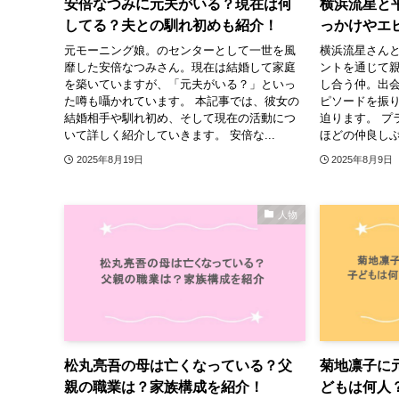
安倍なつみに元夫がいる？現在は何
横浜流星と
してる？夫との馴れ初めも紹介！
っかけやエ
元モーニング娘。のセンターとして一世を風
横浜流星さん
靡した安倍なつみさん。現在は結婚して家庭
ントを通じて
を築いていますが、「元夫がいる？」といっ
し合う仲。出
た噂も囁かれています。 本記事では、彼女の
ピソードを振
結婚相手や馴れ初め、そして現在の活動につ
迫ります。 プ
いて詳しく紹介していきます。 安倍な...
ほどの仲良しぶ
2025年8月19日
2025年8月9日
人物
松丸亮吾の母は亡くなっている？父
菊地凛子に
親の職業は？家族構成を紹介！
どもは何人