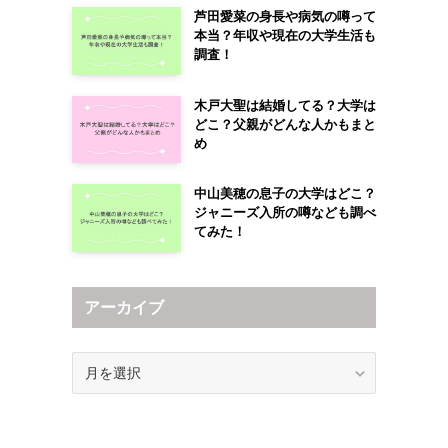
芦田愛菜の身長や病気の噂って
本当？年収や現在の大学生活も
調査！
木戸大聖は結婚してる？大学は
どこ？父親がどんな人かもまと
め
中山美穂の息子の大学はどこ？
ジャニーズ入所の噂なども調べ
てみた！
アーカイブ
ア
ー
カ
イ