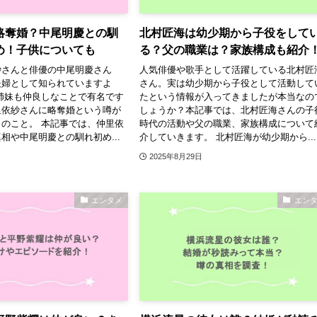
略奪婚？中尾明慶との馴
北村匠海は幼少期から子役をして
め！子供についても
る？父の職業は？家族構成も紹介
紗さんと俳優の中尾明慶さん
人気俳優や歌手として活躍している北村匠
夫婦として知られていますよ
さん。実は幼少期から子役として活動して
姉妹も仲良しなことで有名です
たという情報が入ってきましたが本当なの
里依紗さんに略奪婚という噂が
しょうか？本記事では、北村匠海さんの子
のこと。 本記事では、仲里依
時代の活動や父の職業、家族構成について
相や中尾明慶との馴れ初め...
介していきます。 北村匠海が幼少期から...
2025年8月29日
エンタメ
エン