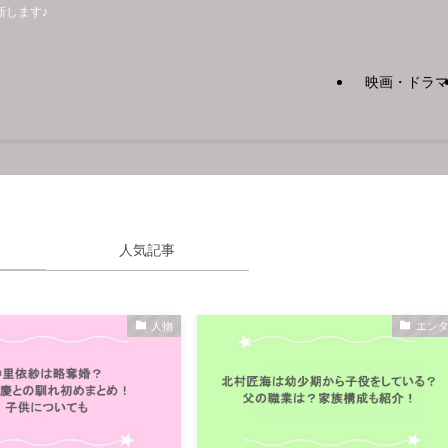
新します♪
映画・ドラ
人気記事
人物
エン