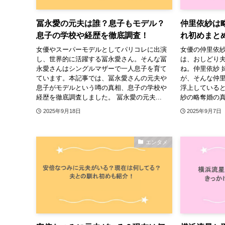
冨永愛の元夫は誰？息子もモデル？
仲里依紗は
息子の学校や経歴を徹底調査！
れ初めまと
女優やスーパーモデルとしてパリコレに出演
女優の仲里依
し、世界的に活躍する冨永愛さん。そんな冨
は、おしどり
永愛さんはシングルマザーで一人息子を育て
ね。仲里依紗 
ています。本記事では、冨永愛さんの元夫や
が、そんな仲
息子がモデルという噂の真相、息子の学校や
浮上していると
経歴を徹底調査しました。 冨永愛の元夫...
紗の略奪婚の真
2025年9月18日
2025年9月7日
エンタメ