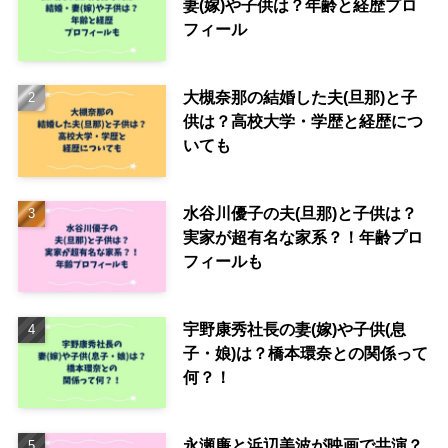
妻(嫁)や子供は？年齢と経歴プロ
フィール
大槻奈那の結婚した夫(旦那)と子
供は？高校大学・学歴と経歴につ
いても
水谷川優子の夫(旦那)と子供は？
実家が超有名な家系？！年齢プロ
フィールも
宇野康秀社長の妻(嫁)や子供(息
子・娘)は？橋本環奈との関係って
何？！
永瀬廉と浜辺美波が映画で共演？