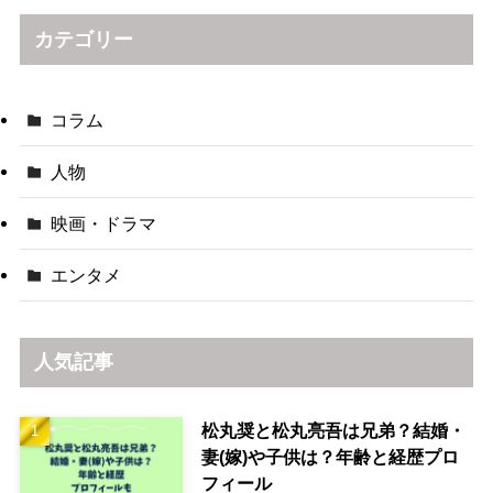
カテゴリー
コラム
人物
映画・ドラマ
エンタメ
人気記事
松丸奨と松丸亮吾は兄弟？結婚・
妻(嫁)や子供は？年齢と経歴プロ
フィール