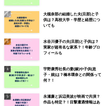
大槻奈那の結婚した夫(旦那)と子
供は？高校大学・学歴と経歴につ
いても
水谷川優子の夫(旦那)と子供は？
実家が超有名な家系？！年齢プロ
フィールも
宇野康秀社長の妻(嫁)や子供(息
子・娘)は？橋本環奈との関係って
何？！
永瀬廉と浜辺美波が映画で共演？
作品も特定？！目撃遭遇情報はあ