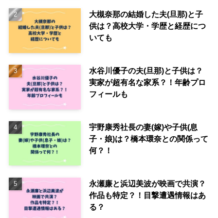
大槻奈那の結婚した夫(旦那)と子
供は？高校大学・学歴と経歴につ
いても
水谷川優子の夫(旦那)と子供は？
実家が超有名な家系？！年齢プロ
フィールも
宇野康秀社長の妻(嫁)や子供(息
子・娘)は？橋本環奈との関係って
何？！
永瀬廉と浜辺美波が映画で共演？
作品も特定？！目撃遭遇情報はあ
る？